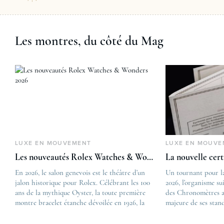
Les montres, du côté du Mag
LUXE EN MOUVEMENT
LUXE EN MOUVE
Les nouveautés Rolex Watches & Wonders 2026
La nouvelle cer
En 2026, le salon genevois est le théâtre d’un
The post
Un tournant pour l
jalon historique pour Rolex. Célébrant les 100
Les nouveautés Rolex 
2026, l’organisme su
ans de la mythique Oyster, la toute première
first appeared on
des Chronomètres a
montre bracelet étanche dévoilée en 1926, la
Lovetime
majeure de ses stan
manufacture lève le voile sur une collection
.
certification, appel
commémorative alliant héritage patrimonial et
Chronometer”, vise 