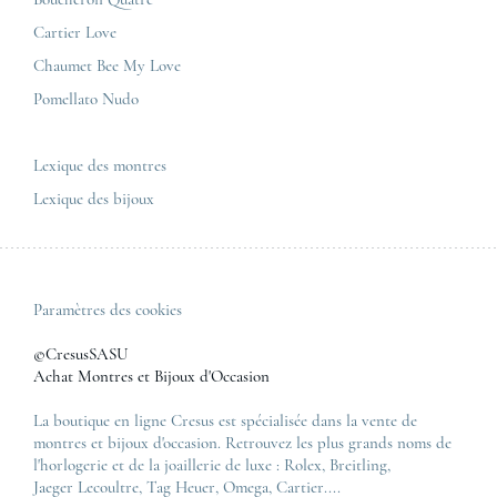
Panerai
Nous contacter
Cartier Love
Zénith
Chaumet Bee My Love
Pomellato Nudo
Toutes les marques de luxe
Tous les modèles de luxe
Lexique des montres
Lexique des bijoux
Paramètres des cookies
©CresusSASU
Achat Montres et Bijoux d'Occasion
La boutique en ligne Cresus est spécialisée dans la vente de
montres et bijoux d'occasion. Retrouvez les plus grands noms de
l'horlogerie et de la joaillerie de luxe :
Rolex
,
Breitling
,
Jaeger Lecoultre
,
Tag Heuer
,
Omega
,
Cartier
....