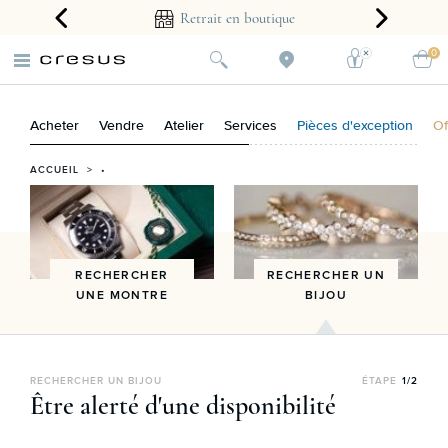
arantie 2 ans
Retrait en boutique
0
Acheter
Vendre
Atelier
Services
Pièces d'exception
Of
ACCUEIL
> •
RECHERCHER
RECHERCHER UN
UNE MONTRE
BIJOU
RECHERCHER UN BIJOU
ÉTAPE
1/2
Être alerté d'une disponibilité