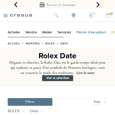
arantie 2 ans
Retrait en boutique
0
Acheter
Vendre
Atelier
Services
Pièces d'exception
Of
ACCUEIL
>
MONTRES
>
ROLEX
>
DATE
Rolex Date
Elégante et discrète, la Rolex Date est le garde-temps idéal pour
qui souhaite se parer d’un symbole de l’histoire horlogère, sans
en ressentir le poids des traditions…
Lire la suite
Voir la sélection
Filtrer
Trier
ROLEX
Date