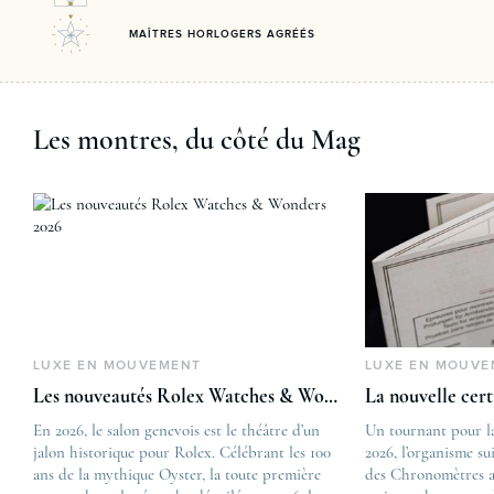
MAÎTRES HORLOGERS AGRÉÉS
Les montres, du côté du Mag
LUXE EN MOUVEMENT
LUXE EN MOUVE
Les nouveautés Rolex Watches & Wonders 2026
La nouvelle cer
En 2026, le salon genevois est le théâtre d’un
The post
Un tournant pour l
jalon historique pour Rolex. Célébrant les 100
Les nouveautés Rolex 
2026, l’organisme su
ans de la mythique Oyster, la toute première
first appeared on
des Chronomètres a