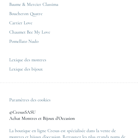
Baume & Mercier
Politique de confidentialité
Baume & Mercier Classima
Corner Maty Besançon Kennedy
IWC
Plan du site
Boucheron Quatre
Panerai
Nous contacter
Cartier Love
Zénith
Chaumet Bee My Love
Pomellato Nudo
Toutes les marques de luxe
Tous les modèles de luxe
Lexique des montres
Lexique des bijoux
Paramètres des cookies
©CresusSASU
Achat Montres et Bijoux d'Occasion
La boutique en ligne Cresus est spécialisée dans la vente de
montres et bijoux d'occasion. Retrouvez les plus grands noms de