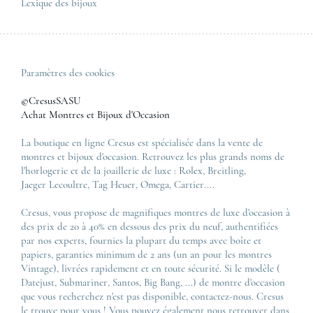
Lexique des bijoux
Paramètres des cookies
©CresusSASU
Achat Montres et Bijoux d'Occasion
La boutique en ligne Cresus est spécialisée dans la vente de
montres et bijoux d'occasion. Retrouvez les plus grands noms de
l'horlogerie et de la joaillerie de luxe :
Rolex
,
Breitling
,
Jaeger Lecoultre
,
Tag Heuer
,
Omega
,
Cartier
....
Cresus, vous propose de magnifiques montres de luxe d'occasion à
des prix de 20 à 40% en dessous des prix du neuf, authentifiées
par nos experts, fournies la plupart du temps avec boîte et
papiers, garanties minimum de 2 ans (un an pour les montres
Vintage), livrées rapidement et en toute sécurité. Si le modèle (
Datejust
,
Submariner
,
Santos
,
Big Bang
, ...) de montre d'occasion
que vous recherchez n'est pas disponible, contactez-nous. Cresus
le trouve pour vous ! Vous pouvez également nous retrouver dans