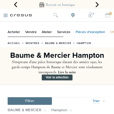
arantie 2 ans
Retrait en boutique
0
Acheter
Vendre
Atelier
Services
Pièces d'exception
Of
ACCUEIL
>
MONTRES
>
BAUME & MERCIER
>
HAMPTON
Baume & Mercier Hampton
S’inspirant d’une pièce historique datant des années 1920, les
garde-temps Hampton de Baume et Mercier sont résolument
intemporels.
Lire la suite
Voir la sélection
Filtrer
Trier
BAUME & MERCIER
Hampton