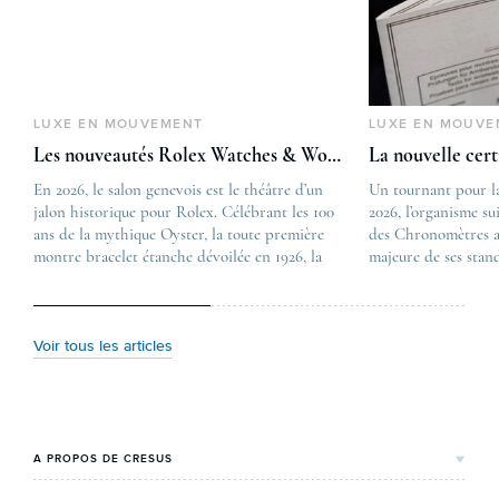
LUXE EN MOUVEMENT
LUXE EN MOUVE
Les nouveautés Rolex Watches & Wonders 2026
La nouvelle cer
En 2026, le salon genevois est le théâtre d’un
The post
Un tournant pour l
jalon historique pour Rolex. Célébrant les 100
Les nouveautés Rolex 
2026, l’organisme su
ans de la mythique Oyster, la toute première
first appeared on
des Chronomètres a
montre bracelet étanche dévoilée en 1926, la
Lovetime
majeure de ses stan
manufacture lève le voile sur une collection
.
certification, appel
commémorative alliant héritage patrimonial et
Chronometer”, vise 
vision prospective. De l’innovation
précision et de fiab
métallurgique à la réinterprétation esthétique
mécaniques suisses.
Voir tous les articles
de ses grandes icônes, décryptage des pièces
changement majeur, 
maîtresses de ce millésime. Oyster Perpetual …
étape importante dan
Le COSC : la …
A PROPOS DE CRESUS