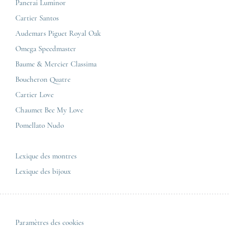
Carrières
Panerai Luminor
Jaeger-LeCoultre
Cartier Santos
Corner Maty Nantes
Omega
Conditions générales de vente
Audemars Piguet Royal Oak
Corner Maty Strasbourg
Cartier
Mentions légales
Omega Speedmaster
Corner Maty Toulouse
Baume & Mercier
Politique de confidentialité
Baume & Mercier Classima
Corner Maty Besançon Kennedy
IWC
Plan du site
Boucheron Quatre
Panerai
Nous contacter
Cartier Love
Zénith
Chaumet Bee My Love
Pomellato Nudo
Toutes les marques de luxe
Tous les modèles de luxe
Lexique des montres
Lexique des bijoux
Paramètres des cookies