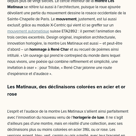
depuis plus de vingt siècles. Le cercle intérieur de la
montre Les
Matinaux
se réfère lui aussi à l’architecture, puisque la roue ajourée
dévoilant une partie du mouvement dessine la rosace occidentale de la
Sainte-Chapelle de Paris. Le
mouvement
, justement, est lui aussi
exclusif, grâce au module X-Centric qui vient ici se greffer sur un
mouvement automatique
suisse ETA2892 : il permet l’animation des
trois cercles excentrés. Design original, inspiration architecturale,
innovation horlogère, la montre Les Matinaux est aussi – et peut-être
d’abord – un
hommage à René Char
et au recueil de poèmes ainsi
intitulé. « Un ouvrage qui prend le contrepied du monde dans lequel
nous vivons, une poésie qui combine raffinement et simplicité, une
invitation à oser » : pour Trilobe, « René Char jalonne une route
d’espérance et d’audace ».
Les Matinaux, des déclinaisons colorées en acier et or
rose
L’esprit et l’audace de la montre Les Matinaux s’allient ainsi parfaitement
avec l’innovation du nouveau venu de l’
horlogerie de luxe
. Il ne s’agit
d’ailleurs pas d’une montre, mais en réalité d'une collection, avec ses
déclinaisons plus ou moins colorées en acier 316L ou or rose. Les
versions argent, bleu, vert, carmin ou gris soleillé, avec leur bracelet en