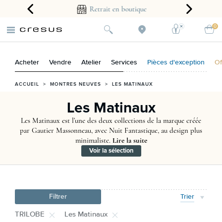
arantie 2 ans
Retrait en boutique
0
Acheter
Vendre
Atelier
Services
Pièces d'exception
Of
ACCUEIL
>
MONTRES NEUVES
>
LES MATINAUX
Les Matinaux
Les Matinaux est l’une des deux collections de la marque créée
par Gautier Massonneau, avec Nuit Fantastique, au design plus
minimaliste.
Lire la suite
Voir la sélection
Filtrer
Trier
TRILOBE
Les Matinaux