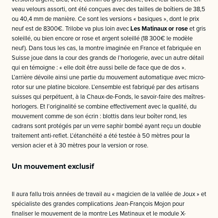
veau velours assorti, ont été conçues avec des tailles de boîtiers de 38,5
ou 40,4 mm de manière. Ce sont les versions « basiques », dont le prix
neuf est de 8300€. Trilobe va plus loin avec
Les Matinaux or rose
et gris
soleillé, ou bien encore or rose et argent soleillé (18 300€ le modèle
neuf). Dans tous les cas, la montre imaginée en France et fabriquée en
Suisse joue dans la cour des grands de l’horlogerie, avec un autre détail
qui en témoigne : « elle doit être aussi belle de face que de dos ».
L’arrière dévoile ainsi une partie du mouvement automatique avec micro-
rotor sur une platine bicolore. L’ensemble est fabriqué par des artisans
suisses qui perpétuent, à la Chaux-de-Fonds, le savoir-faire des maîtres-
horlogers. Et l’originalité se combine effectivement avec la qualité, du
mouvement comme de son écrin : blottis dans leur boîter rond, les
cadrans sont protégés par un verre saphir bombé ayant reçu un double
traitement anti-reflet. L’étanchéité a été testée à 50 mètres pour la
version acier et à 30 mètres pour la version or rose.
Un mouvement exclusif
Il aura fallu trois années de travail au « magicien de la vallée de Joux » et
spécialiste des grandes complications Jean-François Mojon pour
finaliser le mouvement de la montre Les Matinaux et le module X-