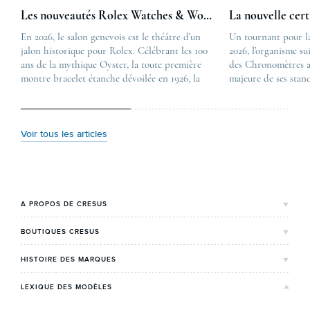
Les nouveautés Rolex Watches & Wonders 2026
La nouvelle cer
En 2026, le salon genevois est le théâtre d’un
The post
Un tournant pour l
jalon historique pour Rolex. Célébrant les 100
Les nouveautés Rolex 
2026, l’organisme su
ans de la mythique Oyster, la toute première
first appeared on
des Chronomètres a
montre bracelet étanche dévoilée en 1926, la
Lovetime
majeure de ses stan
manufacture lève le voile sur une collection
.
certification, appel
commémorative alliant héritage patrimonial et
Chronometer”, vise 
vision prospective. De l’innovation
précision et de fiab
métallurgique à la réinterprétation esthétique
mécaniques suisses.
Voir tous les articles
de ses grandes icônes, décryptage des pièces
changement majeur, 
maîtresses de ce millésime. Oyster Perpetual …
étape importante dan
Le COSC : la …
A PROPOS DE CRESUS
L'Histoire de Cresus
BOUTIQUES CRESUS
Valeurs & engagements
Lyon
HISTOIRE DES MARQUES
Notre expertise
Paris Maty Opéra
Rolex
LEXIQUE DES MODÈLES
On parle de nous
Bordeaux
Breitling