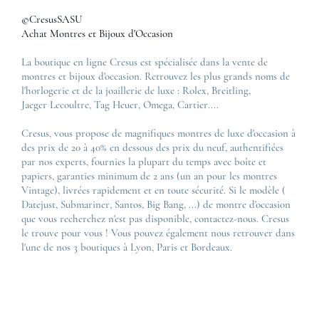
©CresusSASU
Achat Montres et Bijoux d'Occasion
La boutique en ligne Cresus est spécialisée dans la vente de
montres et bijoux d'occasion. Retrouvez les plus grands noms de
l'horlogerie et de la joaillerie de luxe :
Rolex
,
Breitling
,
Jaeger Lecoultre
,
Tag Heuer
,
Omega
,
Cartier
....
Cresus, vous propose de magnifiques montres de luxe d'occasion à
des prix de 20 à 40% en dessous des prix du neuf, authentifiées
par nos experts, fournies la plupart du temps avec boîte et
papiers, garanties minimum de 2 ans (un an pour les montres
Vintage), livrées rapidement et en toute sécurité. Si le modèle (
Datejust
,
Submariner
,
Santos
,
Big Bang
, ...) de montre d'occasion
que vous recherchez n'est pas disponible, contactez-nous. Cresus
le trouve pour vous ! Vous pouvez également nous retrouver dans
l'une de nos 3 boutiques à Lyon, Paris et Bordeaux.