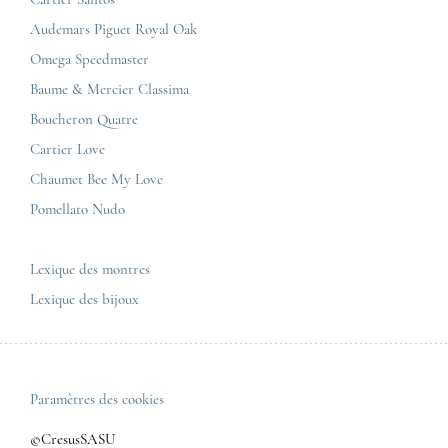
Corner Maty Nantes
Omega
Conditions générales de vente
Audemars Piguet Royal Oak
Corner Maty Strasbourg
Cartier
Mentions légales
Omega Speedmaster
Corner Maty Toulouse
Baume & Mercier
Politique de confidentialité
Baume & Mercier Classima
Corner Maty Besançon Kennedy
IWC
Plan du site
Boucheron Quatre
Panerai
Nous contacter
Cartier Love
Zénith
Chaumet Bee My Love
Pomellato Nudo
Toutes les marques de luxe
Tous les modèles de luxe
Lexique des montres
Lexique des bijoux
Paramètres des cookies
©CresusSASU