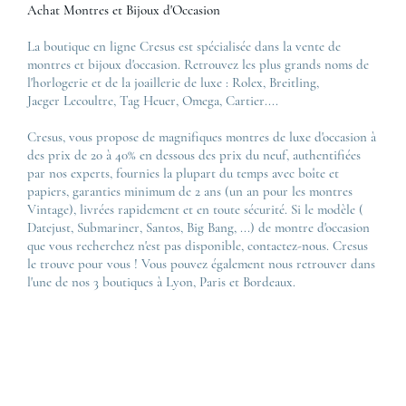
Achat Montres et Bijoux d'Occasion
La boutique en ligne Cresus est spécialisée dans la vente de
montres et bijoux d'occasion. Retrouvez les plus grands noms de
l'horlogerie et de la joaillerie de luxe :
Rolex
,
Breitling
,
Jaeger Lecoultre
,
Tag Heuer
,
Omega
,
Cartier
....
Cresus, vous propose de magnifiques montres de luxe d'occasion à
des prix de 20 à 40% en dessous des prix du neuf, authentifiées
par nos experts, fournies la plupart du temps avec boîte et
papiers, garanties minimum de 2 ans (un an pour les montres
Vintage), livrées rapidement et en toute sécurité. Si le modèle (
Datejust
,
Submariner
,
Santos
,
Big Bang
, ...) de montre d'occasion
que vous recherchez n'est pas disponible, contactez-nous. Cresus
le trouve pour vous ! Vous pouvez également nous retrouver dans
l'une de nos 3 boutiques à Lyon, Paris et Bordeaux.