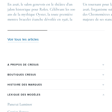
En 2026, le salon genevois est le théâtre d’un
The post
Un tournant pour l
jalon historique pour Rolex. Célébrant les 100
Les nouveautés Rolex 
2026, l’organisme su
ans de la mythique Oyster, la toute première
first appeared on
des Chronomètres a
montre bracelet étanche dévoilée en 1926, la
Lovetime
majeure de ses stan
manufacture lève le voile sur une collection
.
certification, appel
commémorative alliant héritage patrimonial et
Chronometer”, vise 
vision prospective. De l’innovation
précision et de fiab
métallurgique à la réinterprétation esthétique
mécaniques suisses.
Voir tous les articles
de ses grandes icônes, décryptage des pièces
changement majeur, 
maîtresses de ce millésime. Oyster Perpetual …
étape importante dan
Le COSC : la …
A PROPOS DE CRESUS
L'Histoire de Cresus
BOUTIQUES CRESUS
Valeurs & engagements
Lyon
HISTOIRE DES MARQUES
Notre expertise
Paris Maty Opéra
Rolex
LEXIQUE DES MODÈLES
On parle de nous
Bordeaux
Breitling
Carrières
Panerai Luminor
Jaeger-LeCoultre
Cartier Santos