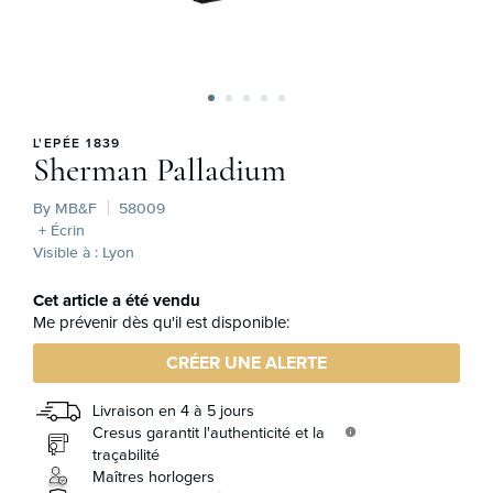
L'EPÉE 1839
Sherman Palladium
By MB&F
58009
+ Écrin
Visible à : Lyon
Cet article a été vendu
Me prévenir dès qu'il est disponible:
CRÉER UNE ALERTE
Livraison en 4 à 5 jours
Cresus garantit l'authenticité et la
info
traçabilité
Maîtres horlogers