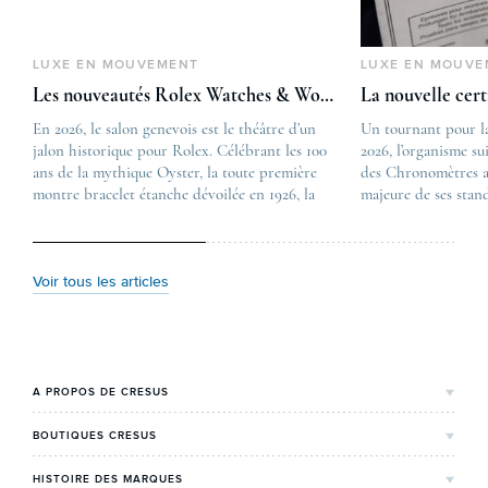
LUXE EN MOUVEMENT
LUXE EN MOUVE
Les nouveautés Rolex Watches & Wonders 2026
La nouvelle cer
En 2026, le salon genevois est le théâtre d’un
The post
Un tournant pour l
jalon historique pour Rolex. Célébrant les 100
Les nouveautés Rolex 
2026, l’organisme su
ans de la mythique Oyster, la toute première
first appeared on
des Chronomètres a
montre bracelet étanche dévoilée en 1926, la
Lovetime
majeure de ses stan
manufacture lève le voile sur une collection
.
certification, appel
commémorative alliant héritage patrimonial et
Chronometer”, vise 
vision prospective. De l’innovation
précision et de fiab
métallurgique à la réinterprétation esthétique
mécaniques suisses.
Voir tous les articles
de ses grandes icônes, décryptage des pièces
changement majeur, 
maîtresses de ce millésime. Oyster Perpetual …
étape importante dan
Le COSC : la …
A PROPOS DE CRESUS
L'Histoire de Cresus
BOUTIQUES CRESUS
Valeurs & engagements
Lyon
HISTOIRE DES MARQUES