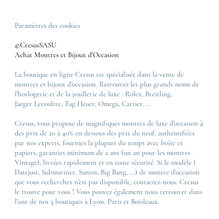
Paramètres des cookies
©CresusSASU
Achat Montres et Bijoux d'Occasion
La boutique en ligne Cresus est spécialisée dans la vente de
montres et bijoux d'occasion. Retrouvez les plus grands noms de
l'horlogerie et de la joaillerie de luxe :
Rolex
,
Breitling
,
Jaeger Lecoultre
,
Tag Heuer
,
Omega
,
Cartier
....
Cresus, vous propose de magnifiques montres de luxe d'occasion à
des prix de 20 à 40% en dessous des prix du neuf, authentifiées
par nos experts, fournies la plupart du temps avec boîte et
papiers, garanties minimum de 2 ans (un an pour les montres
Vintage), livrées rapidement et en toute sécurité. Si le modèle (
Datejust
,
Submariner
,
Santos
,
Big Bang
, ...) de montre d'occasion
que vous recherchez n'est pas disponible, contactez-nous. Cresus
le trouve pour vous ! Vous pouvez également nous retrouver dans
l'une de nos 3 boutiques à Lyon, Paris et Bordeaux.