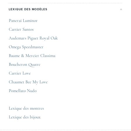
Notre expertise
Paris Maty Opéra
Rolex
LEXIQUE DES MODÈLES
On parle de nous
Bordeaux
Breitling
Carrières
Panerai Luminor
Jaeger-LeCoultre
Cartier Santos
Corner Maty Nantes
Omega
Conditions générales de vente
Audemars Piguet Royal Oak
Corner Maty Strasbourg
Cartier
Mentions légales
Omega Speedmaster
Corner Maty Toulouse
Baume & Mercier
Politique de confidentialité
Baume & Mercier Classima
Corner Maty Besançon Kennedy
IWC
Plan du site
Boucheron Quatre
Panerai
Nous contacter
Cartier Love
Zénith
Chaumet Bee My Love
Pomellato Nudo
Toutes les marques de luxe
Tous les modèles de luxe
Lexique des montres
Lexique des bijoux