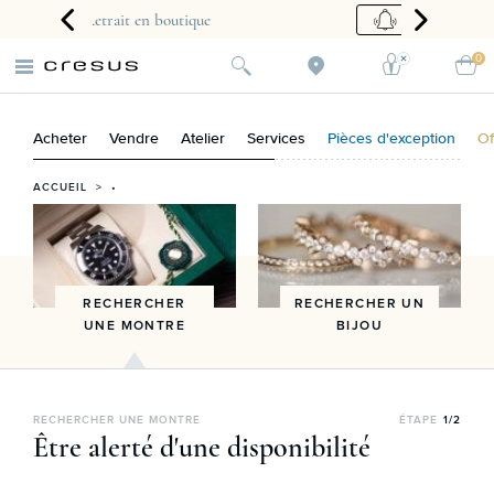
ique
Créer une alerte
0
Acheter
Vendre
Atelier
Services
Pièces d'exception
Of
ACCUEIL
> •
RECHERCHER
RECHERCHER UN
UNE MONTRE
BIJOU
RECHERCHER UNE MONTRE
ÉTAPE
1/2
Être alerté d'une disponibilité