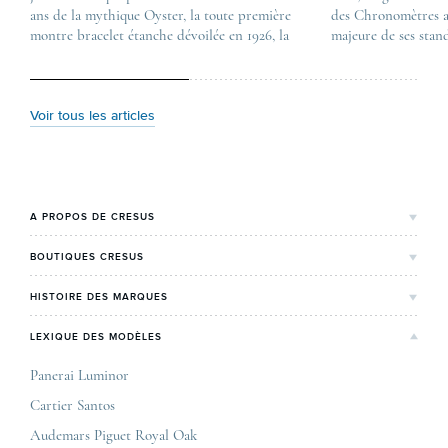
ans de la mythique Oyster, la toute première
first appeared on
des Chronomètres a
montre bracelet étanche dévoilée en 1926, la
Lovetime
majeure de ses stan
manufacture lève le voile sur une collection
.
certification, appel
commémorative alliant héritage patrimonial et
Chronometer”, vise 
vision prospective. De l’innovation
précision et de fiab
métallurgique à la réinterprétation esthétique
mécaniques suisses.
Voir tous les articles
de ses grandes icônes, décryptage des pièces
changement majeur, 
maîtresses de ce millésime. Oyster Perpetual …
étape importante dan
Le COSC : la …
A PROPOS DE CRESUS
L'Histoire de Cresus
BOUTIQUES CRESUS
Valeurs & engagements
Lyon
HISTOIRE DES MARQUES
Notre expertise
Paris Maty Opéra
Rolex
LEXIQUE DES MODÈLES
On parle de nous
Bordeaux
Breitling
Carrières
Panerai Luminor
Jaeger-LeCoultre
Cartier Santos
Corner Maty Nantes
Omega
Conditions générales de vente
Audemars Piguet Royal Oak
Corner Maty Strasbourg