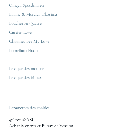
Cartier
Mentions légales
Omega Speedmaster
Corner Maty Toulouse
Baume & Mercier
Politique de confidentialité
Baume & Mercier Classima
Corner Maty Besançon Kennedy
IWC
Plan du site
Boucheron Quatre
Panerai
Nous contacter
Cartier Love
Zénith
Chaumet Bee My Love
Pomellato Nudo
Toutes les marques de luxe
Tous les modèles de luxe
Lexique des montres
Lexique des bijoux
Paramètres des cookies
©CresusSASU
Achat Montres et Bijoux d'Occasion