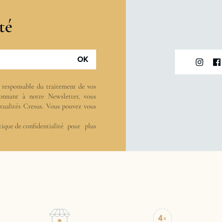
té
OK
t responsable du traitement de vos
onnant à notre Newsletter, vous
actualités Cresus. Vous pouvez vous
tique de confidentialité
pour plus