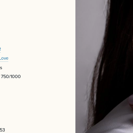
R
 Love
s
 750/1000
53