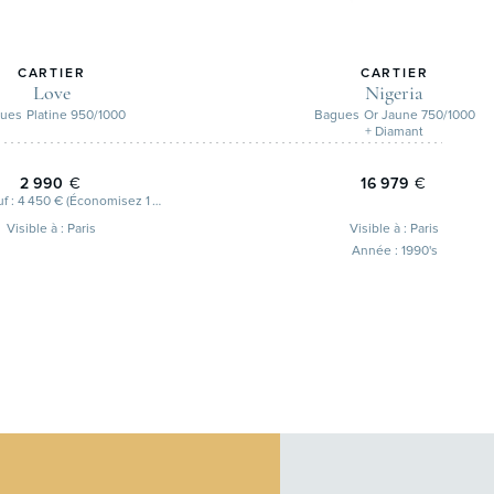
CARTIER
CARTIER
Love
Nigeria
ues
Platine 950/1000
Bagues
Or Jaune 750/1000
+ Diamant
2 990
€
16 979
€
Prix du neuf : 4 450 € (Économisez 1 460 €)
Visible à : Paris
Visible à : Paris
Année : 1990's