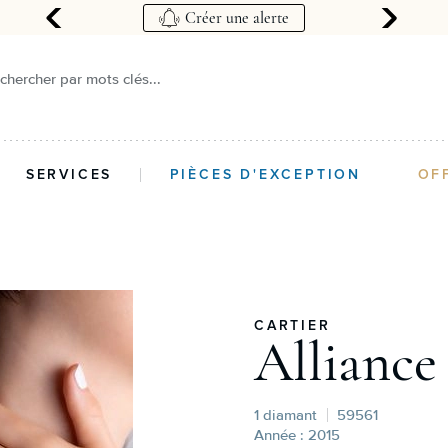
ique
Créer une alerte
chercher par mots clés...
SERVICES
PIÈCES D'EXCEPTION
OF
CARTIER
Alliance
1 diamant
59561
Année : 2015