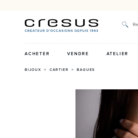
Authenticité certifiée et garantie 2 ans
Retrait en bout
Re
ACHETER
VENDRE
ATELIER
BIJOUX
>
CARTIER
>
BAGUES