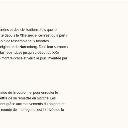
ées et des civilisations, tels que le
 depuis le XIIIe siècle, ce n’est qu’à partir
, loin de ressembler aux montres
d originaire de Nuremberg. D’où leur surnom «
 plus répandues jusqu’au début du XXe
montre-bracelet verra le jour, inventée par
aide de la couronne, pour enrouler le
mettre de se remettre en marche. Les
ontent grâce aux mouvements du poignet et
monde de l’horlogerie, est l’arrivée de la