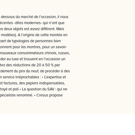
 dessous du marché de l’occasion, il nous
récentes -dites modernes- qui n’ont que
es deux objets est assez différent. Mais
s modèles). A l’origine de cette montée en
part de typologies de personnes bien
ionnent pour les montres, pour un savoir-
aux nouveaux consommateurs chinois, russes,
der au luxe et trouvent en l’occasion un
tez des réductions de 20 à 50 % par
videment du prix du neuf, de procéder à des
 service irréprochables : • L’expertise et
 et factures, des papiers indispensables,
toyé et poli • La question du SAV : qui ne
n spécialiste renommé. • Cresus propose