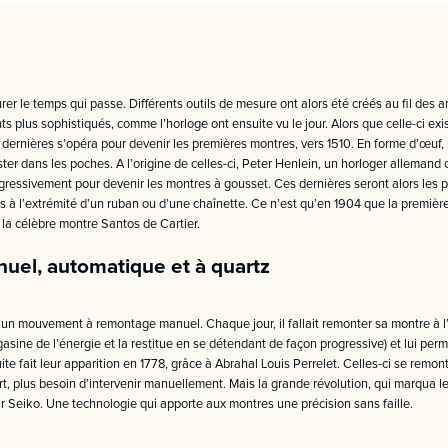
 le temps qui passe. Différents outils de mesure ont alors été créés au fil des ann
plus sophistiqués, comme l’horloge ont ensuite vu le jour. Alors que celle-ci existe
s dernières s’opéra pour devenir les premières montres, vers 1510. En forme d’œuf
ster dans les poches. A l’origine de celles-ci, Peter Henlein, un horloger alleman
ogressivement pour devenir les montres à gousset. Ces dernières seront alors les
 à l’extrémité d’un ruban ou d’une chaînette. Ce n’est qu’en 1904 que la première 
e la célèbre montre Santos de Cartier.
el, automatique et à quartz
un mouvement à remontage manuel. Chaque jour, il fallait remonter sa montre à l’
sine de l’énergie et la restitue en se détendant de façon progressive) et lui per
e fait leur apparition en 1778, grâce à Abrahal Louis Perrelet. Celles-ci se rem
, plus besoin d’intervenir manuellement. Mais la grande révolution, qui marqua le 
 Seiko. Une technologie qui apporte aux montres une précision sans faille.