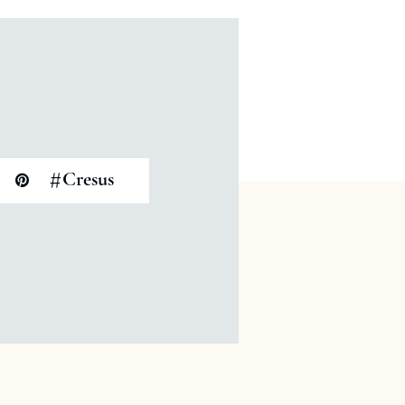
#
Cresus