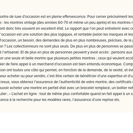
ntre de luxe d’occasion est en pleine effervescence. Pour cerner précisément les
xe : les montres vintage (des années 60-70 et même un peu après) et les montres 
nt donc très souvent en excellent état. Le rapport que l’on peut entretenir avec c
’occasion est une solution des plus logiques, et rentable (selon les marques et le
’occasion, un besoin, des demandes de plus en plus nombreuses, précises, de la 
son ? Les collectionneurs ne sont plus seuls. De plus en plus de personnes se pass
, à l’artisanat. Et de plus en plus de personnes peuvent y avoir accès : pensons 
er une seule et belle montre que plusieurs petites montres ; ceux qui veulent accé
emier de faire appel à un marchand d’occasion est bien entendu économique. Comp
sion ont toutes une côte qui permet, en fonction de la demande, de la rareté, et é
our acheter ou pour vendre, c’est être certain de bénéficier d’une expertise et d’un
Cresus, vous obtenez l’assurance de l’authenticité de votre montre, des certificats
pouvoir acheter une montre en parfait état avec un bracelet remplacé, un boitier net
ulier ; • L’achat en ligne : tout de même plus confortable quand on fait appel à u
ance à la recherche pour les modèles rares, l’assurance d’une reprise etc.