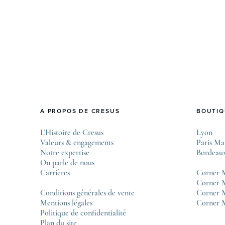
lève le voile sur une collection commémorative
.
alliant héritage patrimonial et vision prospective.
De l’innovation métallurgique à la
réinterprétation esthétique de ses grandes icônes,
décryptage des pièces maîtresses de ce millésime.
Oyster Perpetual …
A PROPOS DE CRESUS
BOUTIQ
L'Histoire de Cresus
Lyon
Valeurs & engagements
Paris Ma
Notre expertise
Bordeau
On parle de nous
Carrières
Corner 
Corner M
Conditions générales de vente
Corner 
Mentions légales
Corner 
Politique de confidentialité
Plan du site