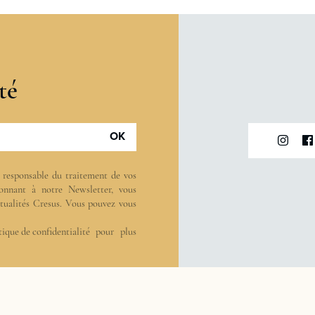
té
OK
t responsable du traitement de vos
onnant à notre Newsletter, vous
actualités Cresus. Vous pouvez vous
tique de confidentialité
pour plus