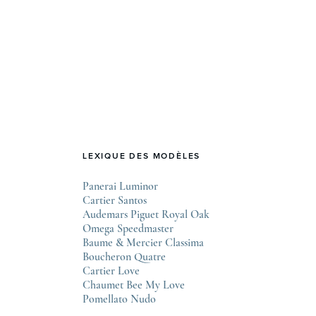
sortie en 1972, elle a bouleversé les codes établis et
Lovetime
continue, encore aujourd’hui, d’influencer le
.
design horloger contemporain. Une naissance
audacieuse en pleine crise Au début des années
1970, l’industrie horlogère suisse traverse une
période délicate, fragilisée par l’arrivée des …
LEXIQUE DES MODÈLES
Panerai Luminor
Cartier Santos
Audemars Piguet Royal Oak
Omega Speedmaster
Baume & Mercier Classima
Boucheron Quatre
Cartier Love
Chaumet Bee My Love
Pomellato Nudo