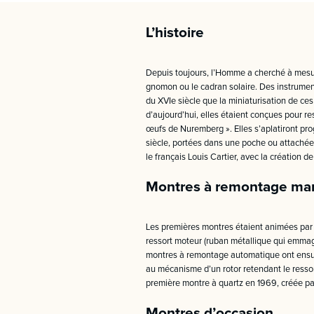
L’histoire
Depuis toujours, l’Homme a cherché à mesurer
gnomon ou le cadran solaire. Des instruments 
du XVIe siècle que la miniaturisation de ce
d’aujourd’hui, elles étaient conçues pour re
œufs de Nuremberg ». Elles s’aplatiront pr
siècle, portées dans une poche ou attachées
le français Louis Cartier, avec la création d
Montres à remontage manu
Les premières montres étaient animées par 
ressort moteur (ruban métallique qui emmaga
montres à remontage automatique ont ensuit
au mécanisme d’un rotor retendant le ressort
première montre à quartz en 1969, créée par
Montres d’occasion