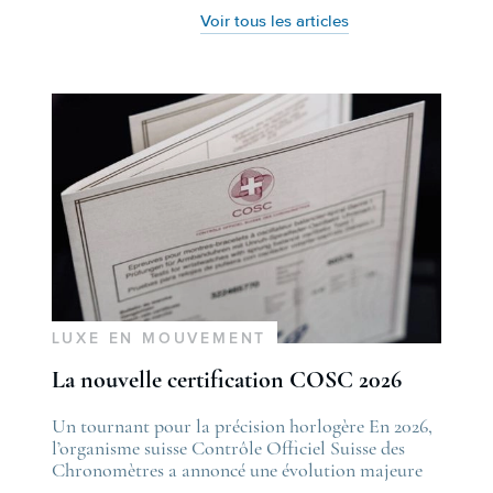
Voir tous les articles
LUXE EN MOUVEMENT
La nouvelle certification COSC 2026
he post
Un tournant pour la précision horlogère En 2026,
The po
es nouveautés Rolex Watches & Wonders 2026
l’organisme suisse Contrôle Officiel Suisse des
La nou
irst appeared on
Chronomètres a annoncé une évolution majeure
first 
ovetime
de ses standards. Cette nouvelle certification,
Lovet