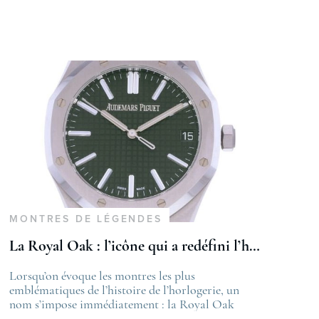
MONTRES DE LÉGENDES
La Royal Oak : l’icône qui a redéfini l’horlogerie de luxe
st
Lorsqu’on évoque les montres les plus
The post
velle certification COSC 2026
emblématiques de l’histoire de l’horlogerie, un
La Royal Oa
appeared on
nom s’impose immédiatement : la Royal Oak
de luxe
ime
d’Audemars Piguet. Véritable révolution à sa
first appea