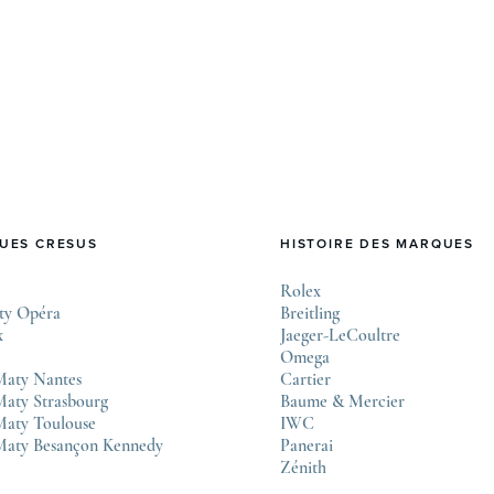
appelée “Excellence Chronometer”, vise à
.
moderniser les critères de précision et de fiabilité
des montres mécaniques suisses. Après près de 50
ans sans changement majeur, cette initiative
marque une étape importante dans l’histoire de
l’horlogerie. Le COSC : la …
UES CRESUS
HISTOIRE DES MARQUES
Rolex
ty Opéra
Breitling
x
Jaeger-LeCoultre
Omega
Maty Nantes
Cartier
aty Strasbourg
Baume & Mercier
Maty Toulouse
IWC
Maty Besançon Kennedy
Panerai
Zénith