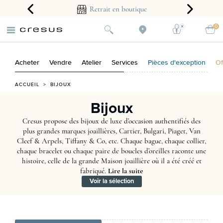
arantie 2 ans
Retrait en boutique
0
Acheter
Vendre
Atelier
Services
Pièces d'exception
Of
ACCUEIL
>
BIJOUX
Bijoux
Cresus propose des bijoux de luxe d’occasion authentifiés des
plus grandes marques joaillières, Cartier, Bulgari, Piaget, Van
Cleef & Arpels, Tiffany & Co, etc. Chaque bague, chaque collier,
chaque bracelet ou chaque paire de boucles d’oreilles raconte une
histoire, celle de la grande Maison joaillière où il a été créé et
fabriqué.
Lire la suite
Voir la sélection