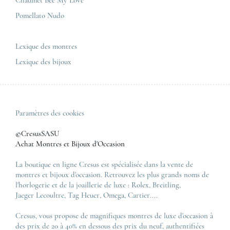
Pomellato Nudo
Toutes les marques de luxe
Tous les modèles de luxe
Lexique des montres
Lexique des bijoux
Paramètres des cookies
©CresusSASU
Achat Montres et Bijoux d'Occasion
La boutique en ligne Cresus est spécialisée dans la vente de
montres et bijoux d'occasion. Retrouvez les plus grands noms de
l'horlogerie et de la joaillerie de luxe :
Rolex
,
Breitling
,
Jaeger Lecoultre
,
Tag Heuer
,
Omega
,
Cartier
....
Cresus, vous propose de magnifiques montres de luxe d'occasion à
des prix de 20 à 40% en dessous des prix du neuf, authentifiées