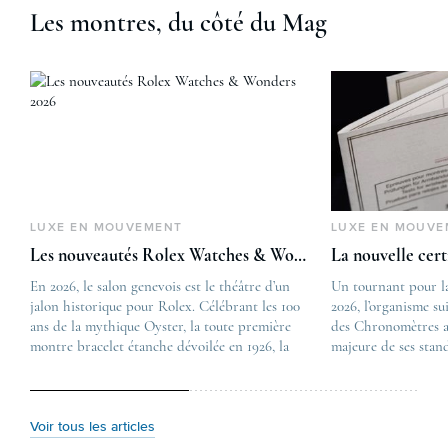
Les montres, du côté du Mag
LUXE EN MOUVEMENT
LUXE EN MOUVE
Les nouveautés Rolex Watches & Wonders 2026
La nouvelle cer
En 2026, le salon genevois est le théâtre d’un
The post
Un tournant pour l
jalon historique pour Rolex. Célébrant les 100
Les nouveautés Rolex 
2026, l’organisme su
ans de la mythique Oyster, la toute première
first appeared on
des Chronomètres a
montre bracelet étanche dévoilée en 1926, la
Lovetime
majeure de ses stan
manufacture lève le voile sur une collection
.
certification, appel
commémorative alliant héritage patrimonial et
Chronometer”, vise 
vision prospective. De l’innovation
précision et de fiab
métallurgique à la réinterprétation esthétique
mécaniques suisses.
Voir tous les articles
de ses grandes icônes, décryptage des pièces
changement majeur, 