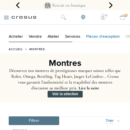
arantie 2 ans
Retrait en boutique
0
Acheter
Vendre
Atelier
Services
Pièces d'exception
Of
ACCUEIL
>
MONTRES
Montres
Découvrez nos montres de prestigieuses marques suisses telles que
Rolex, Omega, Breitling, Tag Heuer, Jaeger-LeCoultre... Cresus
vous garantit l'authenticité et la traçabilité des montres
d'occasion au meilleur prix.
Lire la suite
Voir la sélection
Filtrer
Trier