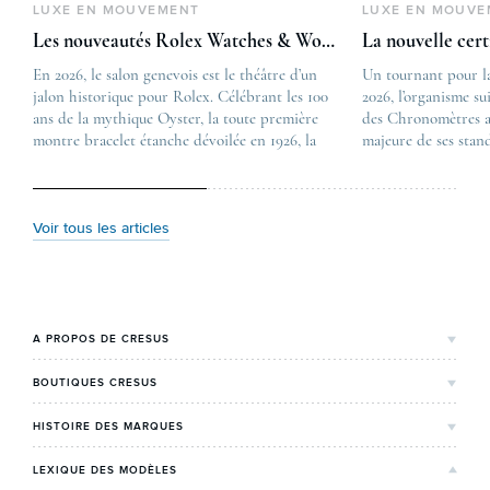
LUXE EN MOUVEMENT
LUXE EN MOUVE
Les nouveautés Rolex Watches & Wonders 2026
La nouvelle cer
En 2026, le salon genevois est le théâtre d’un
The post
Un tournant pour l
jalon historique pour Rolex. Célébrant les 100
Les nouveautés Rolex 
2026, l’organisme su
ans de la mythique Oyster, la toute première
first appeared on
des Chronomètres a
montre bracelet étanche dévoilée en 1926, la
Lovetime
majeure de ses stan
manufacture lève le voile sur une collection
.
certification, appel
commémorative alliant héritage patrimonial et
Chronometer”, vise 
vision prospective. De l’innovation
précision et de fiab
métallurgique à la réinterprétation esthétique
mécaniques suisses.
Voir tous les articles
de ses grandes icônes, décryptage des pièces
changement majeur, 
maîtresses de ce millésime. Oyster Perpetual …
étape importante dan
Le COSC : la …
A PROPOS DE CRESUS
L'Histoire de Cresus
BOUTIQUES CRESUS
Valeurs & engagements
Lyon
HISTOIRE DES MARQUES
Notre expertise
Paris Maty Opéra
Rolex
LEXIQUE DES MODÈLES
On parle de nous
Bordeaux