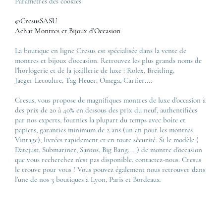
Paramètres des cookies
©CresusSASU
Achat Montres et Bijoux d'Occasion
La boutique en ligne Cresus est spécialisée dans la vente de
montres et bijoux d'occasion. Retrouvez les plus grands noms de
l'horlogerie et de la joaillerie de luxe :
Rolex
,
Breitling
,
Jaeger Lecoultre
,
Tag Heuer
,
Omega
,
Cartier
....
Cresus, vous propose de magnifiques montres de luxe d'occasion à
des prix de 20 à 40% en dessous des prix du neuf, authentifiées
par nos experts, fournies la plupart du temps avec boîte et
papiers, garanties minimum de 2 ans (un an pour les montres
Vintage), livrées rapidement et en toute sécurité. Si le modèle (
Datejust
,
Submariner
,
Santos
,
Big Bang
, ...) de montre d'occasion
que vous recherchez n'est pas disponible, contactez-nous. Cresus
le trouve pour vous ! Vous pouvez également nous retrouver dans
l'une de nos 3 boutiques à Lyon, Paris et Bordeaux.