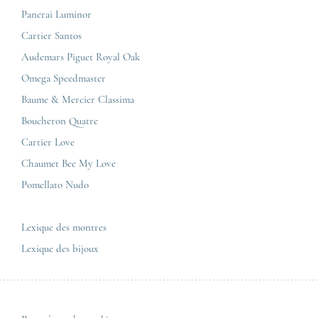
Breitling
Carrières
Panerai Luminor
Jaeger-LeCoultre
Cartier Santos
Corner Maty Nantes
Omega
Conditions générales de vente
Audemars Piguet Royal Oak
Corner Maty Strasbourg
Cartier
Mentions légales
Omega Speedmaster
Corner Maty Toulouse
Baume & Mercier
Politique de confidentialité
Baume & Mercier Classima
Corner Maty Besançon Kennedy
IWC
Plan du site
Boucheron Quatre
Panerai
Nous contacter
Cartier Love
Zénith
Chaumet Bee My Love
Pomellato Nudo
Toutes les marques de luxe
Tous les modèles de luxe
Lexique des montres
Lexique des bijoux