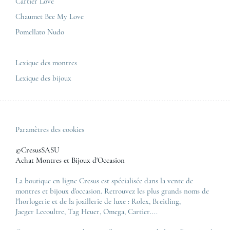
Nous contacter
Cartier Love
Zénith
Chaumet Bee My Love
Pomellato Nudo
Toutes les marques de luxe
Tous les modèles de luxe
Lexique des montres
Lexique des bijoux
Paramètres des cookies
©CresusSASU
Achat Montres et Bijoux d'Occasion
La boutique en ligne Cresus est spécialisée dans la vente de
montres et bijoux d'occasion. Retrouvez les plus grands noms de
l'horlogerie et de la joaillerie de luxe :
Rolex
,
Breitling
,
Jaeger Lecoultre
,
Tag Heuer
,
Omega
,
Cartier
....