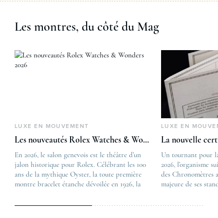
Les montres, du côté du Mag
LUXE EN MOUVEMENT
LUXE EN MOUVE
Les nouveautés Rolex Watches & Wonders 2026
La nouvelle cer
En 2026, le salon genevois est le théâtre d’un
The post
Un tournant pour l
jalon historique pour Rolex. Célébrant les 100
Les nouveautés Rolex 
2026, l’organisme su
ans de la mythique Oyster, la toute première
first appeared on
des Chronomètres a
montre bracelet étanche dévoilée en 1926, la
Lovetime
majeure de ses stan
manufacture lève le voile sur une collection
.
certification, appel
commémorative alliant héritage patrimonial et
Chronometer”, vise 
vision prospective. De l’innovation
précision et de fiab