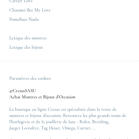
Nous contacter
Cartier Love
Zénith
Chaumet Bee My Love
Pomellato Nudo
Toutes les marques de luxe
Tous les modèles de luxe
Lexique des montres
Lexique des bijoux
Paramètres des cookies
©CresusSASU
Achat Montres et Bijoux d'Occasion
La boutique en ligne Cresus est spécialisée dans la vente de
montres et bijoux d'occasion. Retrouvez les plus grands noms de
l'horlogerie et de la joaillerie de luxe :
Rolex
,
Breitling
,
Jaeger Lecoultre
,
Tag Heuer
,
Omega
,
Cartier
....