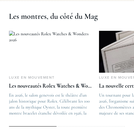
Les montres, du côté du Mag
LUXE EN MOUVEMENT
LUXE EN MOUVE
Les nouveautés Rolex Watches & Wonders 2026
La nouvelle cer
En 2026, le salon genevois est le théâtre d’un
The post
Un tournant pour l
jalon historique pour Rolex. Célébrant les 100
Les nouveautés Rolex 
2026, l’organisme su
ans de la mythique Oyster, la toute première
first appeared on
des Chronomètres a
montre bracelet étanche dévoilée en 1926, la
Lovetime
majeure de ses stan
manufacture lève le voile sur une collection
.
certification, appel
commémorative alliant héritage patrimonial et
Chronometer”, vise 
vision prospective. De l’innovation
précision et de fiab