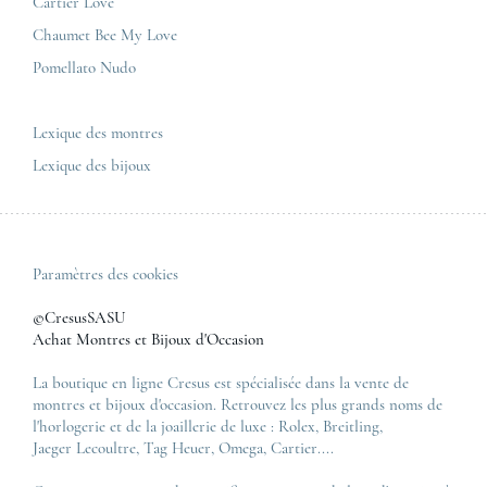
Nous contacter
Cartier Love
Zénith
Chaumet Bee My Love
Pomellato Nudo
Toutes les marques de luxe
Tous les modèles de luxe
Lexique des montres
Lexique des bijoux
Paramètres des cookies
©CresusSASU
Achat Montres et Bijoux d'Occasion
La boutique en ligne Cresus est spécialisée dans la vente de
montres et bijoux d'occasion. Retrouvez les plus grands noms de
l'horlogerie et de la joaillerie de luxe :
Rolex
,
Breitling
,
Jaeger Lecoultre
,
Tag Heuer
,
Omega
,
Cartier
....