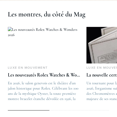
Les montres, du côté du Mag
LUXE EN MOUVEMENT
LUXE EN MOUVE
Les nouveautés Rolex Watches & Wonders 2026
La nouvelle cer
En 2026, le salon genevois est le théâtre d’un
The post
Un tournant pour l
jalon historique pour Rolex. Célébrant les 100
Les nouveautés Rolex 
2026, l’organisme su
ans de la mythique Oyster, la toute première
first appeared on
des Chronomètres a
montre bracelet étanche dévoilée en 1926, la
Lovetime
majeure de ses stan
manufacture lève le voile sur une collection
.
certification, appel
commémorative alliant héritage patrimonial et
Chronometer”, vise 
vision prospective. De l’innovation
précision et de fiab